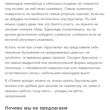
перепадов температур и обильных осадков, не стирается
под ногами, за ней легко ухаживать. Сквозь гранитную
поверхность не пробьются самые упорные сорняки, если мы
не забудем положить геотекстиль под брусчатку. По ней
можно ходить даже тем, кто боится упасть: на граните не
скользит никакая обувь. Единожды потратившись, вы на
долгие десятилетия забудете о ремонте, особенно если за
могилой регулярно ухаживать.
Кстати, если при слове «брусчатка» вы представили себе
неровные булыжники на средневековых дорогах, не
пугайтесь: те времена давно прошли. Сегодня брусчатка —
это камни квадратной или прямоугольной формы аккуратно
пиленные, с обожжённой поверхностью или поверхностью
естественного скола с небольшим перепадом высот.
В «Помни всегда» можно не только купить брусчатку для
могилы или щебень для засыпки по периметру, но также и
заказать работы «под ключ» – укладку на месте
захоронения.
Почему мы не предлагаем