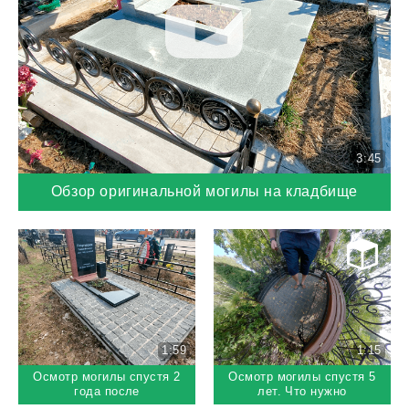
3:45
Обзор оригинальной могилы на кладбище
1:59
1:15
Осмотр могилы спустя 2
Осмотр могилы спустя 5
года после
лет. Что нужно
выполнения работ
срочно переделать?