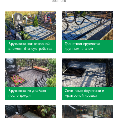
без него
Брусчатка как основной
Гранитная брусчатка -
элемент благоустройства
крупным планом
могилы
Брусчатка из диабаза
Сочетание брусчатки и
после дождя
мраморной крошки