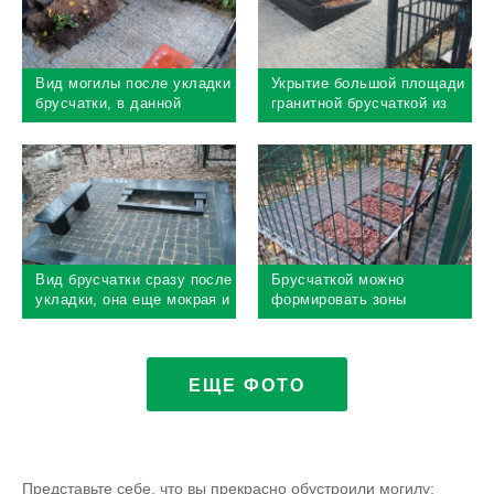
Вид могилы после укладки
Укрытие большой площади
брусчатки, в данной
гранитной брусчаткой из
работе брусчатка пиленная
диабаза
с двух сторон
Вид брусчатки сразу после
Брусчаткой можно
укладки, она еще мокрая и
формировать зоны
поэтому темная
цветников
ЕЩЕ ФОТО
Представьте себе, что вы прекрасно обустроили могилу: