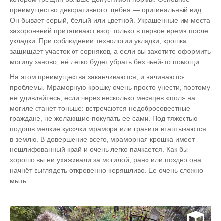
преимущество декоративного щебня — оригинальный вид.
Он бывает серый, белый или цветной. Украшенные им места
захоронений притягивают взор только в первое время после
укладки. При соблюдении технологии укладки, крошка
защищает участок от сорняков, а если вы захотите оформить
могилу заново, её легко будет убрать без чьей-то помощи.
На этом преимущества заканчиваются, и начинаются
проблемы. Мраморную крошку очень просто унести, поэтому
не удивляйтесь, если через несколько месяцев «пол» на
могиле станет тоньше: встречаются недобросовестные
граждане, не желающие покупать ее сами. Под тяжестью
подошв мелкие кусочки мрамора или гранита втаптываются
в землю. В довершение всего, мраморная крошка имеет
нешлифованный край и очень легко пачкается. Как бы
хорошо вы ни ухаживали за могилой, рано или поздно она
начнёт выглядеть откровенно неряшливо. Ее очень сложно
мыть.