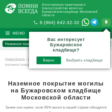
Изготовление памятников и
благоустройство могил на
Бужаровском кладбище Московской
области
8 (964) 642-32-32
МЕНЮ
ПОИСК
?
Вас интересует
Наземное покрытие
Наши работы
Бужаровское
кладбище?
Вопросы и комментарии
Инструкции и обзоры
Помни Всегда
–
Благоустройство
–
Верно
Выбрать кладбище
Наземное покрытие могилы: подробности и цены
Наземное покрытие могилы
на Бужаровском кладбище
Московской области
Зачем оно нужно, если 95% могил в нашей стране обходятся