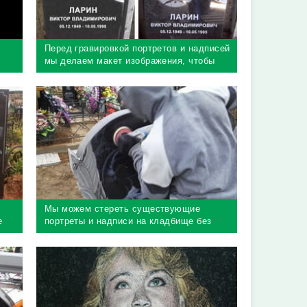
Перед гравировкой портретов и надписей
мы делаем макет изображения, чтобы
легко понять, что получится в результате
Мы можем стереть существующие
е
портреты и надписи на кладбище без
демонтажа памятника