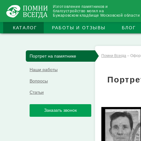
Изготовление памятников и
благоустройство могил на
Бужаровском кладбище Московской области
КАТАЛОГ
РАБОТЫ И ОТЗЫВЫ
БЛОГ
Портрет на памятнике
Помни Всегда
–
Офор
Наши работы
Портре
Вопросы
Статьи
Заказать звонок