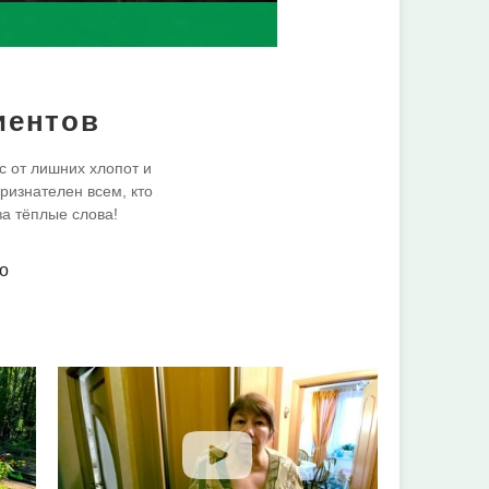
иентов
с от лишних хлопот и
ризнателен всем, кто
за тёплые слова!
о