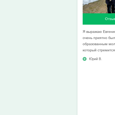
Отзы
Я выражаю Евгению
очень приятно был
образованным мол
который стремитс
Юрий В.