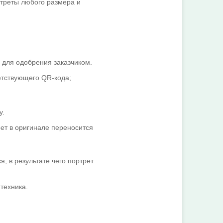
треты любого размера и
 для одобрения заказчиком.
етствующего QR-кода;
у.
ет в оригинале переносится
, в результате чего портрет
техника.