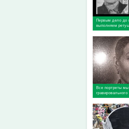
Первым дело до 
выполняем ретуш
необходимо макс
портрет
Все портреты мы
гравировального 
матричный принт
точность