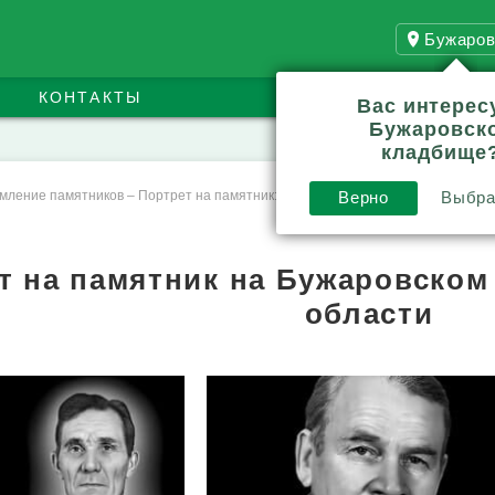
Бужаров
КОНТАКТЫ
Вас интерес
Бужаровск
кладбище
мление памятников
–
Портрет на памятник: заказ и стоимость
Верно
Выбра
т на памятник на Бужаровско
области