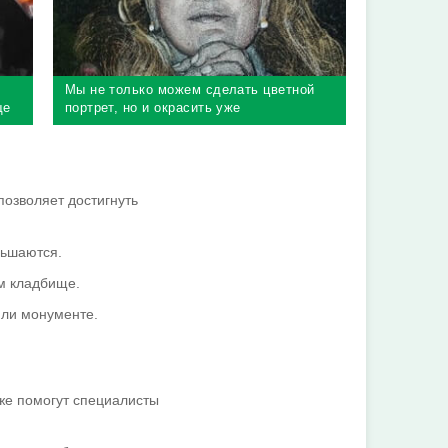
Мы не только можем сделать цветной
ще
портрет, но и окрасить уже
существующий
позволяет достигнуть
ньшаются.
м кладбище.
или монументе.
же помогут специалисты