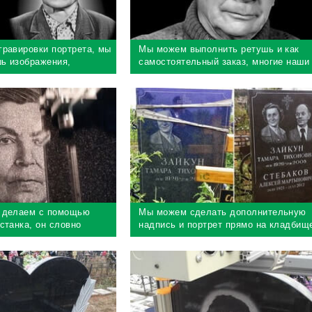
гравировки портрета, мы
Мы можем выполнить ретушь и как
ь изображения,
самостоятельный заказ, многие наши
имально улучшить
клиенты делают заказ через интернет
 делаем с помощью
Мы можем сделать дополнительную
станка, он словно
надпись и портрет прямо на кладбищ
ер обеспечивает 100%