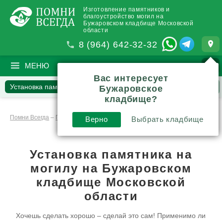
Изготовление памятников и
благоустройство могил на
Бужаровском кладбище Московской
области
8 (964) 642-32-32
МЕНЮ
ПОИСК
?
Вас интересует
Установка памятников
Наши работы
Бужаровское
кладбище?
Вопросы и комментарии
Инструкции и обзоры
Помни Всегда
–
Памятники
–
Установка памятников
Верно
Выбрать кладбище
Установка памятника на
могилу
на Бужаровском
кладбище Московской
области
Хочешь сделать хорошо – сделай это сам! Применимо ли