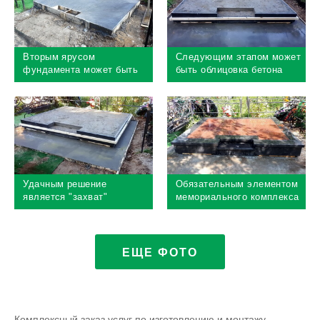
Вторым ярусом
Следующим этапом может
фундамента может быть
быть облицовка бетона
монолитный бетонный пол,
гранитными плитами.
если этого требует проект
Крайне желательно всегда
закрывать бетон
облицовкой
Удачным решение
Обязательным элементом
является "захват"
мемориального комплекса
периметра будущего
является гранитная лента,
комплекса для мощения
которая закрывает
гранитной брусчаткой,
бетонный цоколь сверху
бетонное основание
ЕЩЕ ФОТО
придаст большую
прочность кладке
Комплексный заказ услуг по изготовлению и монтажу