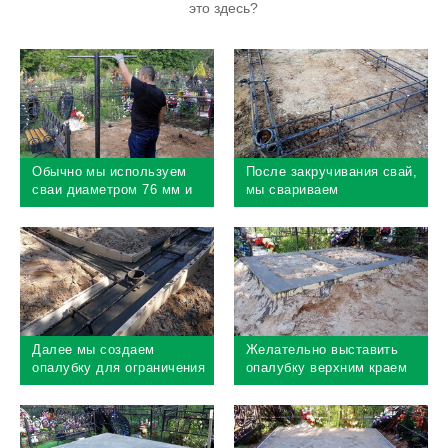
это здесь?
Обычно мы используем
После закручивания свай,
сваи диаметром 76 мм и
мы свариваем
длиной 2 м, толщина
металлический каркас
металла 4 мм, срок
фундамента, это придаст
службы такой сваи в
жесткость будущему
земле более 90 лет
фундаменту
Далее мы создаем
Желательно выставить
опалубку для ограничения
опалубку верхним краем
жидкого бетона и заливаем
по необходимой высоте
его в один уровень с
фундамента, так проще
горизонтом, сваи также
"поймать" нужный уровень
заливаются бетоном
заливаемого бетона