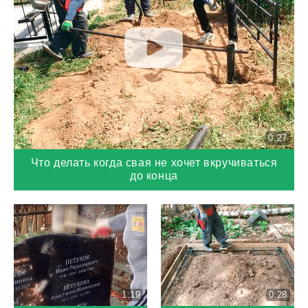
0:27
Что делать когда свая не хочет вкручиваться
до конца
1:19
0:28