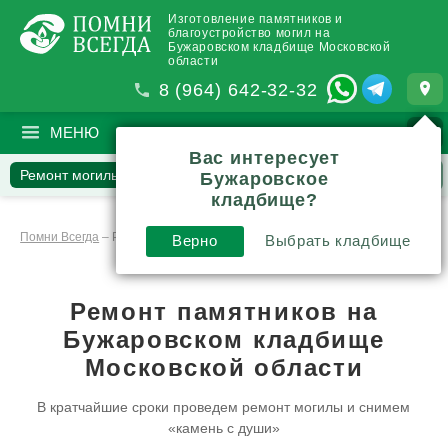
Изготовление памятников и
благоустройство могил на
Бужаровском кладбище Московской
области
8 (964) 642-32-32
МЕНЮ
ПОИСК
?
Вас интересует
Ремонт могилы
Наши работы
Вопросы и комментарии
Бужаровское
кладбище?
Инструкции и обзоры
Помни Всегда
–
Реставрация
–
Ремонт памятников: решения и цены
Верно
Выбрать кладбище
Ремонт памятников
на
Бужаровском кладбище
Московской области
В кратчайшие сроки проведем ремонт могилы и снимем
«камень с души»