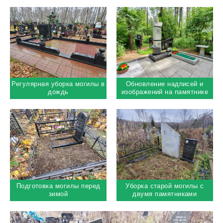
Регулярная уборка могилы в
Обновление надписей и
дождь
изображений на памятнике
космонавта
Подготовка могилы перед
Уборка старой могилы с
зимой
двумя памятниками