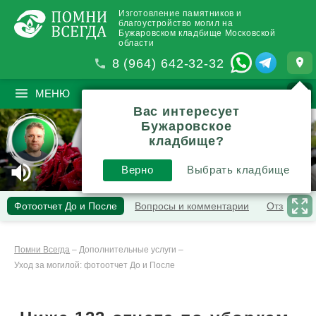
Изготовление памятников и
благоустройство могил на
Бужаровском кладбище Московской
области
8 (964) 642-32-32
МЕНЮ
ПОИСК
?
Вас интересует
Бужаровское
кладбище?
Уборка могилы
Убрать за 20 сек.
Выгоды
Верно
Выбрать кладбище
Состав полной уборки
Фото До-После
Цена
Фотоотчет До и После
Вопросы и комментарии
Отзывы
Инструкции и обзоры
Помни Всегда
–
Дополнительные услуги
–
Уход за могилой: фотоотчет До и После